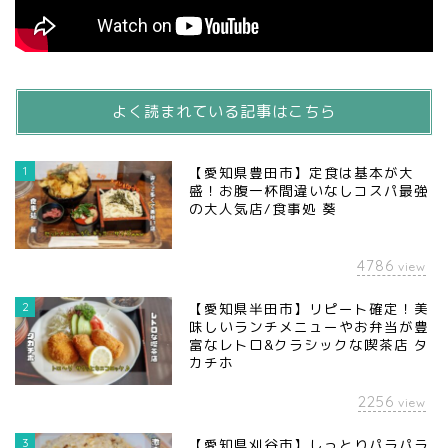
よく読まれている記事はこちら
1
【愛知県豊田市】定食は基本が大
盛！お腹一杯間違いなしコスパ最強
の大人気店/食事処 葵
4786
view
2
【愛知県半田市】リピート確定！美
味しいランチメニューやお弁当が豊
富なレトロ&クラシックな喫茶店 タ
カチホ
2256
view
3
【愛知県刈谷市】しっとりパラパラ