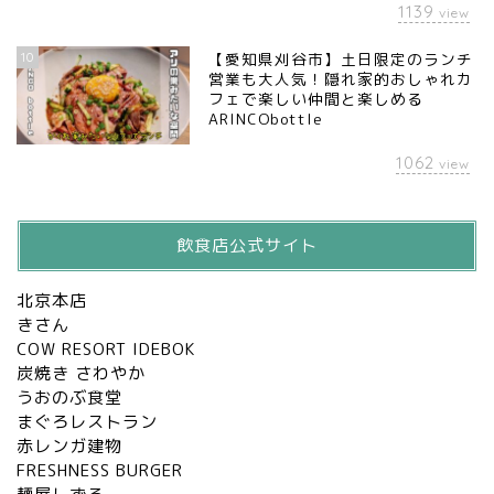
1139
view
10
【愛知県刈谷市】土日限定のランチ
営業も大人気！隠れ家的おしゃれカ
フェで楽しい仲間と楽しめる
ARINCObottle
1062
view
飲食店公式サイト
北京本店
きさん
COW RESORT IDEBOK
炭焼き さわやか
うおのぶ食堂
まぐろレストラン
赤レンガ建物
FRESHNESS BURGER