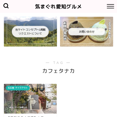
気まぐれ愛知グルメ
当サイトコンセプト&掲載
お問い合わせ
リクエストについて
― TAG ―
カフェタナカ
名古屋-テイクアウト