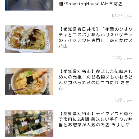
迎/ShootingHouseJAM三河店
1249
view
7
【愛知県春日井市】「衝撃のクオリ
ティとコスパ」あんかけスパゲティ
のテイクアウト専門店 あんかけス
パ由
1178
view
8
【愛知県刈谷市】復活した伝統きし
めんの元祖！刈谷名物いもかわうど
んが食べられるのはココだけ きさ
ん
1169
view
9
【愛知県刈谷市】テイクアウト専門
で市内に2店舗 美味しい手作りお弁
当とお惣菜が人気のお店 みよしや