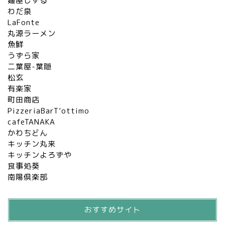
麺屋しずる
わだ泉
LaFonte
丸源ラーメン
魚鮮
うずら家
二葉屋-葉隠
松玄
有楽家
町田商店
PizzeriaBarT’ottimo
cafeTANAKA
かわちどん
キッチン丸来
キッチンよろずや
食事処葵
南陽倶楽部
おすすめサイト