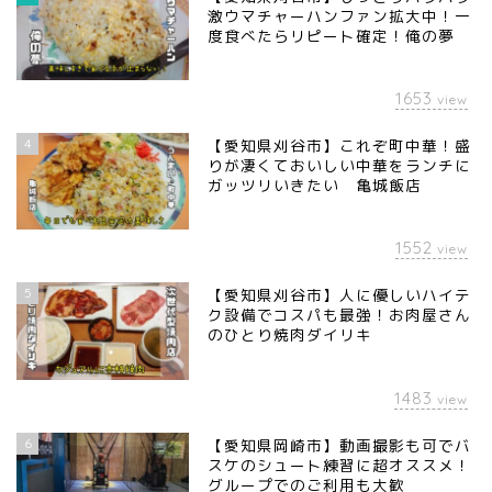
激ウマチャーハンファン拡大中！一
度食べたらリピート確定！俺の夢
1653
view
4
【愛知県刈谷市】これぞ町中華！盛
りが凄くておいしい中華をランチに
ガッツリいきたい 亀城飯店
1552
view
5
【愛知県刈谷市】人に優しいハイテ
ク設備でコスパも最強！お肉屋さん
のひとり焼肉ダイリキ
1483
view
6
【愛知県岡崎市】動画撮影も可でバ
スケのシュート練習に超オススメ！
グループでのご利用も大歓