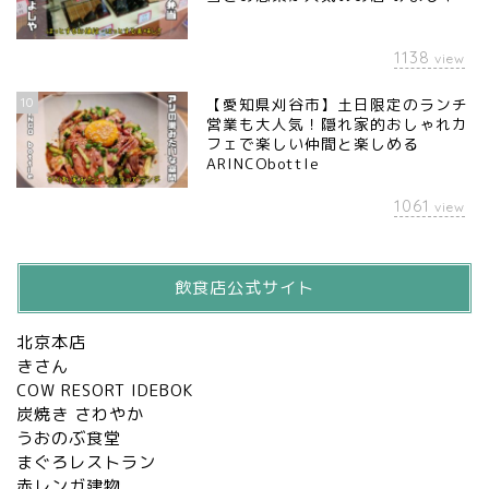
1138
view
10
【愛知県刈谷市】土日限定のランチ
営業も大人気！隠れ家的おしゃれカ
フェで楽しい仲間と楽しめる
ARINCObottle
1061
view
飲食店公式サイト
北京本店
きさん
COW RESORT IDEBOK
炭焼き さわやか
うおのぶ食堂
まぐろレストラン
赤レンガ建物