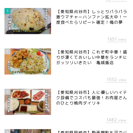
3
【愛知県刈谷市】しっとりパラパラ
激ウマチャーハンファン拡大中！一
度食べたらリピート確定！俺の夢
1651
view
4
【愛知県刈谷市】これぞ町中華！盛
りが凄くておいしい中華をランチに
ガッツリいきたい 亀城飯店
1552
view
5
【愛知県刈谷市】人に優しいハイテ
ク設備でコスパも最強！お肉屋さん
のひとり焼肉ダイリキ
1482
view
6
【愛知県岡崎市】動画撮影も可でバ