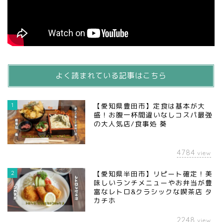
よく読まれている記事はこちら
1
【愛知県豊田市】定食は基本が大
盛！お腹一杯間違いなしコスパ最強
の大人気店/食事処 葵
4784
view
2
【愛知県半田市】リピート確定！美
味しいランチメニューやお弁当が豊
富なレトロ&クラシックな喫茶店 タ
カチホ
2248
view