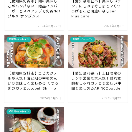
【愛知県刈谷市】肉の美味し
【愛知県知立市】美味しいラ
さがハンパない！絶品ハンバ
ンチにもみほぐしまで!?くつ
ーガーとスペアリブで刈谷No1
ろげること間違いなしSun
グルメ サンダンス
Plus Cafe
2024年8月22日
2024年1月6日
安城市-イートイン
刈谷市-イートイン
【愛知県安城市】エビカクテ
【愛知県刈谷市】土日限定の
ルが人気！海と畑の幸をのん
ランチ営業も大人気！隠れ家
びり美味しく楽しめる くつろ
的おしゃれカフェで楽しい仲
ぎのカフェcocopelliShrimp
間と楽しめるARINCObottle
2024年1月5日
2023年1月22日
岐阜県-イートイン