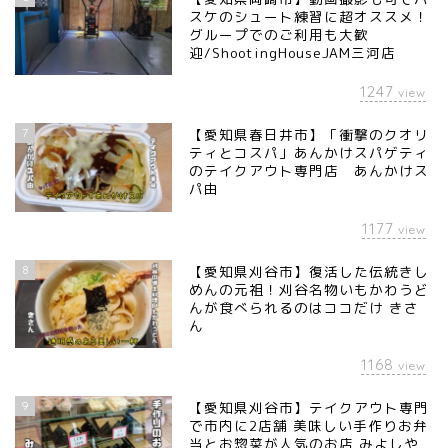
スケのシュート練習に超オススメ！
グループでのご利用も大歓
迎/ShootingHouseJAM三河店
1247
view
7
【愛知県春日井市】「衝撃のクオリ
ティとコスパ」あんかけスパゲティ
のテイクアウト専門店 あんかけス
パ由
1177
view
8
【愛知県刈谷市】復活した伝統きし
めんの元祖！刈谷名物いもかわうど
んが食べられるのはココだけ きさ
ん
1168
view
9
【愛知県刈谷市】テイクアウト専門
で市内に2店舗 美味しい手作りお弁
当とお惣菜が人気のお店 みよしや