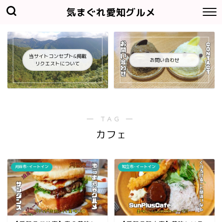
気まぐれ愛知グルメ
当サイトコンセプト&掲載
お問い合わせ
リクエストについて
― TAG ―
カフェ
刈谷市-イートイン
知立市-イートイン