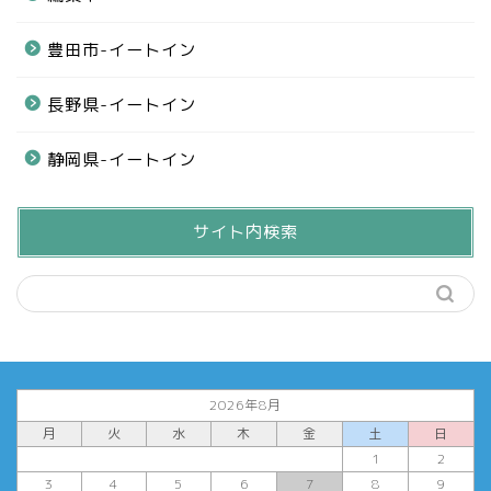
豊田市-イートイン
長野県-イートイン
静岡県-イートイン
サイト内検索
2026年8月
月
火
水
木
金
土
日
1
2
3
4
5
6
7
8
9