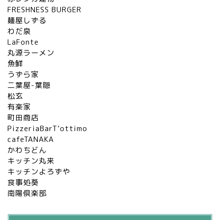
FRESHNESS BURGER
麺屋しずる
わだ泉
LaFonte
丸源ラーメン
魚鮮
うずら家
二葉屋-葉隠
松玄
有楽家
町田商店
PizzeriaBarT’ottimo
cafeTANAKA
かわちどん
キッチン丸来
キッチンよろずや
食事処葵
南陽倶楽部