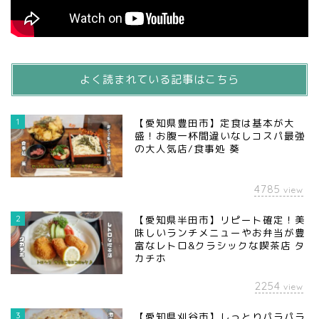
よく読まれている記事はこちら
1
【愛知県豊田市】定食は基本が大
盛！お腹一杯間違いなしコスパ最強
の大人気店/食事処 葵
4785
view
2
【愛知県半田市】リピート確定！美
味しいランチメニューやお弁当が豊
富なレトロ&クラシックな喫茶店 タ
カチホ
2254
view
3
【愛知県刈谷市】しっとりパラパラ