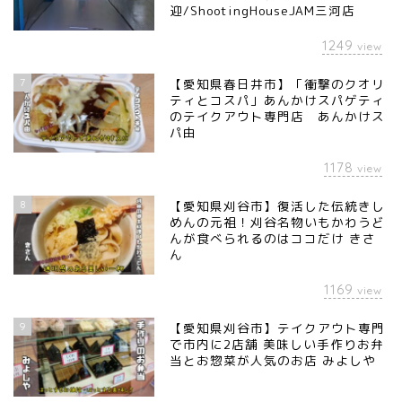
迎/ShootingHouseJAM三河店
1249
view
7
【愛知県春日井市】「衝撃のクオリ
ティとコスパ」あんかけスパゲティ
のテイクアウト専門店 あんかけス
パ由
1178
view
8
【愛知県刈谷市】復活した伝統きし
めんの元祖！刈谷名物いもかわうど
んが食べられるのはココだけ きさ
ん
1169
view
9
【愛知県刈谷市】テイクアウト専門
で市内に2店舗 美味しい手作りお弁
当とお惣菜が人気のお店 みよしや