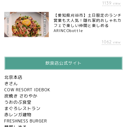
1139
view
10
【愛知県刈谷市】土日限定のランチ
営業も大人気！隠れ家的おしゃれカ
フェで楽しい仲間と楽しめる
ARINCObottle
1062
view
飲食店公式サイト
北京本店
きさん
COW RESORT IDEBOK
炭焼き さわやか
うおのぶ食堂
まぐろレストラン
赤レンガ建物
FRESHNESS BURGER