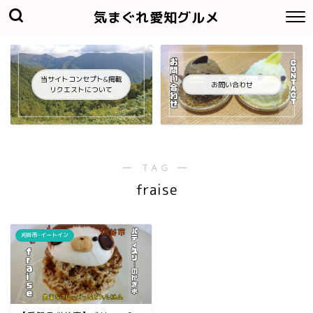
気まぐれ愛知グルメ
当サイトコンセプト&掲載
お問い合わせ
リクエストについて
― TAG ―
fraise
刈谷市-イートイン