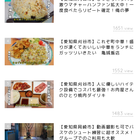
激ウマチャーハンファン拡大中！一
度食べたらリピート確定！俺の夢
1651
view
4
【愛知県刈谷市】これぞ町中華！盛
りが凄くておいしい中華をランチに
ガッツリいきたい 亀城飯店
1552
view
5
【愛知県刈谷市】人に優しいハイテ
ク設備でコスパも最強！お肉屋さん
のひとり焼肉ダイリキ
1483
view
6
【愛知県岡崎市】動画撮影も可でバ
スケのシュート練習に超オススメ！
グループでのご利用も大歓