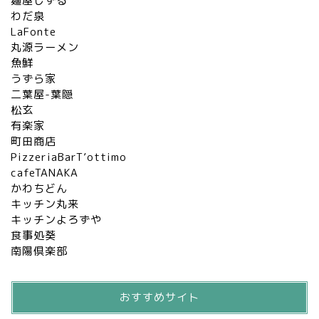
麺屋しずる
わだ泉
LaFonte
丸源ラーメン
魚鮮
うずら家
二葉屋-葉隠
松玄
有楽家
町田商店
PizzeriaBarT’ottimo
cafeTANAKA
かわちどん
キッチン丸来
キッチンよろずや
食事処葵
南陽倶楽部
おすすめサイト