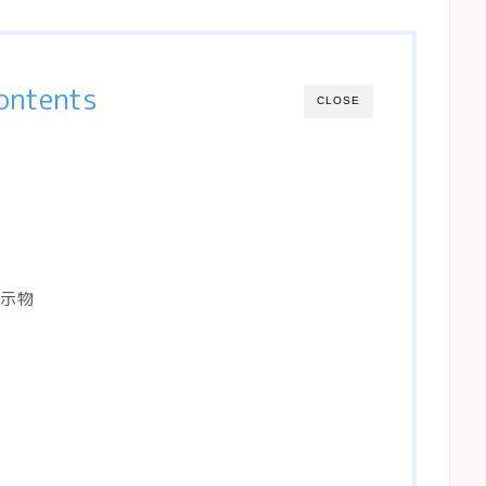
ontents
CLOSE
示物