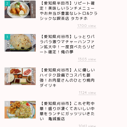
【愛知県半田市】リピート確
2
定！美味しいランチメニュー
やお弁当が豊富なレトロ&クラ
シックな喫茶店 タカチホ
1700
view
【愛知県刈谷市】しっとりパ
3
ラパラ激ウマチャーハンファ
ン拡大中！一度食べたらリピ
ート確定！俺の夢
1303
view
【愛知県刈谷市】人に優しい
4
ハイテク設備でコスパも最
強！お肉屋さんのひとり焼肉
ダイリキ
1124
view
【愛知県刈谷市】これぞ町中
5
華！盛りが凄くておいしい中
華をランチにガッツリいきた
い 亀城飯店
1061
view