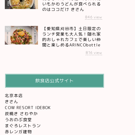
いもかわうどんが食べられる
のはココだけ きさん
846
view
【愛知県刈谷市】土日限定の
10
ランチ営業も大人気！隠れ家
的おしゃれカフェで楽しい仲
間と楽しめるARINCObottle
816
view
飲食店公式サイト
北京本店
きさん
COW RESORT IDEBOK
炭焼き さわやか
うおのぶ食堂
まぐろレストラン
赤レンガ建物