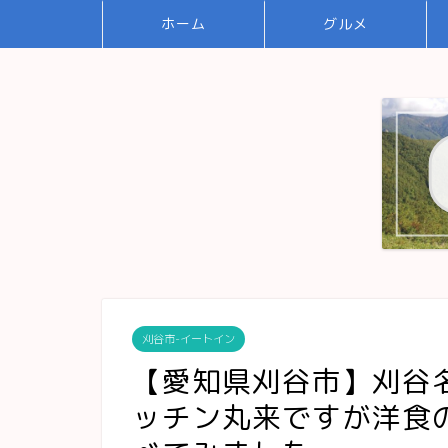
ホーム
グルメ
刈谷市-イートイン
【愛知県刈谷市】刈谷名
ッチン丸来ですが洋食