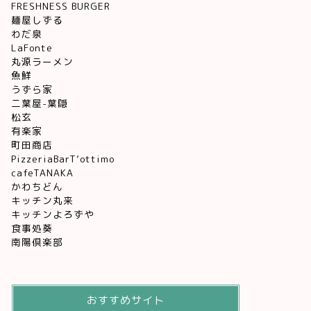
FRESHNESS BURGER
麺屋しずる
わだ泉
LaFonte
丸源ラーメン
魚鮮
うずら家
二葉屋-葉隠
松玄
有楽家
町田商店
PizzeriaBarT’ottimo
cafeTANAKA
かわちどん
キッチン丸来
キッチンよろずや
食事処葵
南陽倶楽部
おすすめサイト