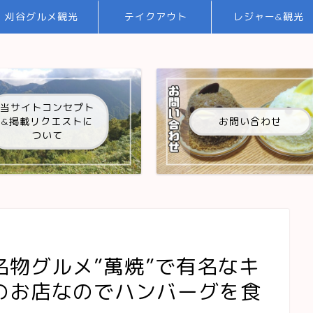
刈谷グルメ観光
テイクアウト
レジャー&観光
当サイトコンセプト
&掲載リクエストに
お問い合わせ
ついて
物グルメ”萬焼”で有名なキ
のお店なのでハンバーグを食