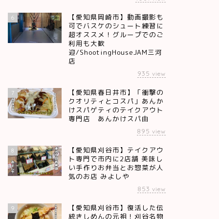
【愛知県岡崎市】動画撮影も
6
可でバスケのシュート練習に
超オススメ！グループでのご
利用も大歓
迎/ShootingHouseJAM三河
店
935
view
【愛知県春日井市】「衝撃の
7
クオリティとコスパ」あんか
けスパゲティのテイクアウト
専門店 あんかけスパ由
895
view
【愛知県刈谷市】テイクアウ
8
ト専門で市内に2店舗 美味し
い手作りお弁当とお惣菜が人
気のお店 みよしや
853
view
【愛知県刈谷市】復活した伝
9
統きしめんの元祖！刈谷名物