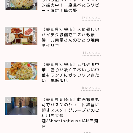
ン拡大中！一度食べたらリピ
ート確定！俺の夢
1304
view
【愛知県刈谷市】人に優しい
4
ハイテク設備でコスパも最
強！お肉屋さんのひとり焼肉
ダイリキ
1124
view
【愛知県刈谷市】これぞ町中
5
華！盛りが凄くておいしい中
華をランチにガッツリいきた
い 亀城飯店
1062
view
【愛知県岡崎市】動画撮影も
6
可でバスケのシュート練習に
超オススメ！グループでのご
利用も大歓
迎/ShootingHouseJAM三河
店