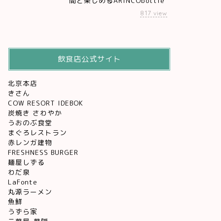
間と楽しめるARINCObottle
817
view
飲食店公式サイト
北京本店
きさん
COW RESORT IDEBOK
炭焼き さわやか
うおのぶ食堂
まぐろレストラン
赤レンガ建物
FRESHNESS BURGER
麺屋しずる
わだ泉
LaFonte
丸源ラーメン
魚鮮
うずら家