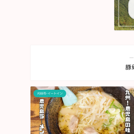
―
豚
刈谷市-イートイン