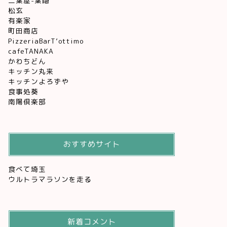
二葉屋-葉隠
松玄
有楽家
町田商店
PizzeriaBarT’ottimo
cafeTANAKA
かわちどん
キッチン丸来
キッチンよろずや
食事処葵
南陽倶楽部
おすすめサイト
食べて埼玉
ウルトラマラソンを走る
新着コメント