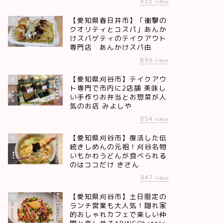
935
view
【愛知県春日井市】「衝撃の
7
クオリティとコスパ」あんか
けスパゲティのテイクアウト
専門店 あんかけスパ由
896
view
【愛知県刈谷市】テイクアウ
8
ト専門で市内に2店舗 美味し
い手作りお弁当とお惣菜が人
気のお店 みよしや
854
view
【愛知県刈谷市】復活した伝
9
統きしめんの元祖！刈谷名物
いもかわうどんが食べられる
のはココだけ きさん
847
view
【愛知県刈谷市】土日限定の
10
ランチ営業も大人気！隠れ家
的おしゃれカフェで楽しい仲