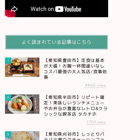
よく読まれている記事はこちら
【愛知県豊田市】定食は基本
1
が大盛！お腹一杯間違いなし
コスパ最強の大人気店/食事処
葵
4460
view
【愛知県半田市】リピート確
2
定！美味しいランチメニュー
やお弁当が豊富なレトロ&クラ
シックな喫茶店 タカチホ
1701
view
【愛知県刈谷市】しっとりパ
3
ラパラ激ウマチャーハンファ